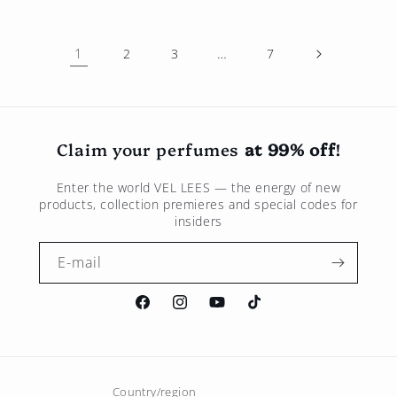
1
…
2
3
7
Claim your perfumes
at 99% off
!
Enter the world
VEL LEES
— the energy of new
products, collection premieres and special codes for
insiders
E-mail
Facebook
Instagram
Youtube
TikTok
Country/region