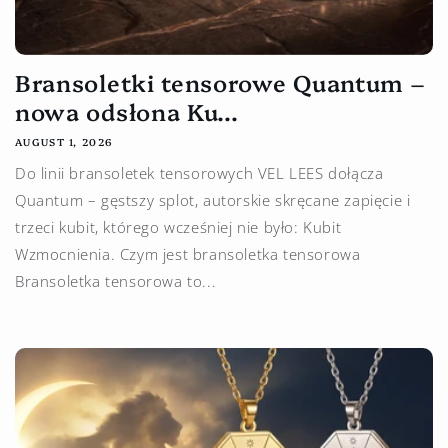
Bransoletki tensorowe Quantum –
nowa odsłona Ku...
AUGUST 1, 2026
Do linii bransoletek tensorowych VEL LEES dołącza
Quantum – gęstszy splot, autorskie skręcane zapięcie i
trzeci kubit, którego wcześniej nie było: Kubit
Wzmocnienia. Czym jest bransoletka tensorowa
Bransoletka tensorowa to...